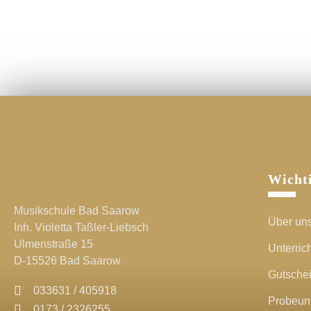
Wicht
Musikschule Bad Saarow
Über un
Inh. Violetta Taßler-Liebsch
Ulmenstraße 15
Unterrich
D-15526 Bad Saarow
Gutsche
033631 / 405918
Probeunt
0173 / 2326255