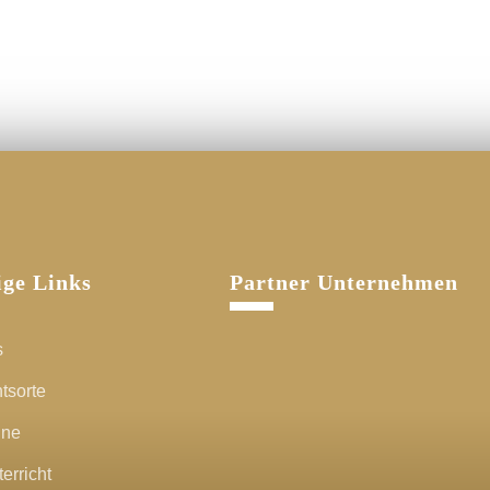
ige Links
Partner Unternehmen
s
tsorte
ine
erricht