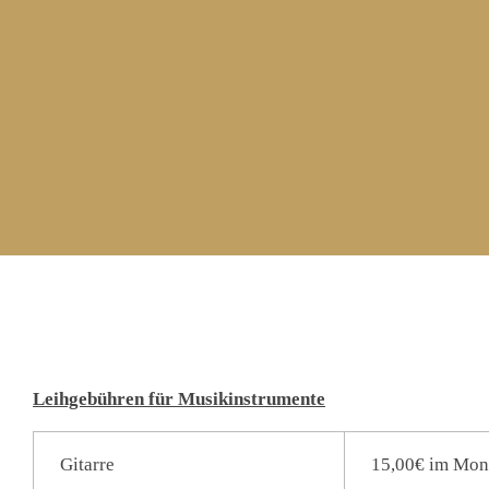
Direkt bei der Lehrkraft erfrage
Leihgebühren für Musikinstrumente
Gitarre
15,00€ im Mon