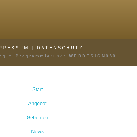
PRESSUM
|
DATENSCHUTZ
ng & Programmierung:
WEBDESIGN030
Start
Angebot
Gebühren
News