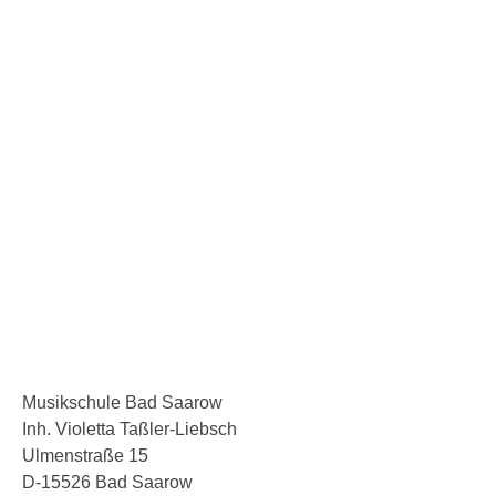
akzeptiert
Wichtiger Hinweis zum Datenschutz: Ihre Daten werden
nicht an Dritte weitergeleitet und streng vertraulich
behandelt. Sie dienen Firmenintern zur
Angeboterstellung & Erfüllung sowie für die
Rechnungsdaten. Sie können Ihre Einwilligung jederzeit
widerrufen. Wie das funktioniert lesen Sie hier:
Datenschutz
Senden
Musikschule Bad Saarow
Inh. Violetta Taßler-Liebsch
Ulmenstraße 15
D-15526 Bad Saarow